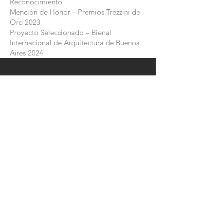
Reconocimiento
Mención de Honor – Premios Trezzini de
Oro 2023
Proyecto Seleccionado – Bienal
Internacional de Arquitectura de Buenos
Aires 2024
CONTÁCTENOS
Teléfono:
786-531-2196
Correo electrónico:
info@studiobas.us
ESCRÍBENOS
Introduce your name
Enter your email