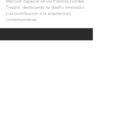
Mención Especial en los Premios Golden
Trezzini, destacando su diseño innovador
y su contribución a la arquitectura
contemporánea.
CONTÁCTENOS
Teléfono:
786-531-2196
Correo electrónico:
info@studiobas.us
ESCRÍBENOS
Introduce your name
Enter your email