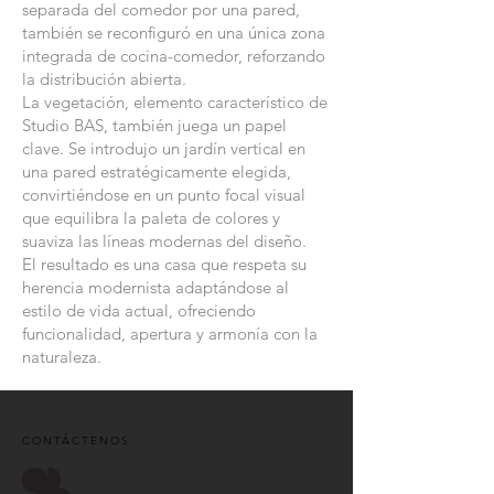
separada del comedor por una pared,
también se reconfiguró en una única zona
integrada de cocina-comedor, reforzando
la distribución abierta.
La vegetación, elemento característico de
Studio BAS, también juega un papel
clave. Se introdujo un jardín vertical en
una pared estratégicamente elegida,
convirtiéndose en un punto focal visual
que equilibra la paleta de colores y
suaviza las líneas modernas del diseño.
El resultado es una casa que respeta su
herencia modernista adaptándose al
estilo de vida actual, ofreciendo
funcionalidad, apertura y armonía con la
naturaleza.
CONTÁCTENOS